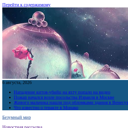
Перейти к содержимому
6 августа, 2026
Нападение китов-убийц на яхту попало на видео
Пожар начался возле посольства Израиля в Москве
Живого мальчика нашли под обломками здания в Венесу
Что известно о теракте в Монако
Безумный мир
Новостная рассылка