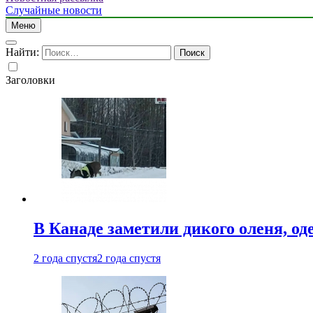
Случайные новости
Меню
Найти:
Заголовки
В Канаде заметили дикого оленя, од
2 года спустя
2 года спустя