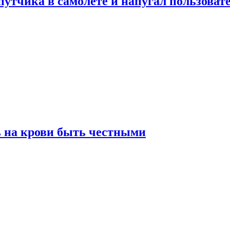
утчика в самолете и напугал пользовате
ь на крови быть честными