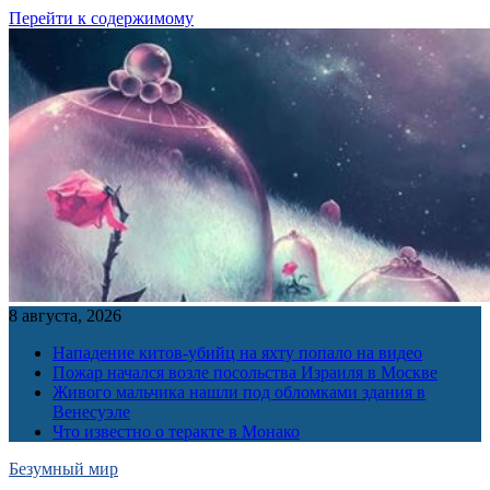
Перейти к содержимому
8 августа, 2026
Нападение китов-убийц на яхту попало на видео
Пожар начался возле посольства Израиля в Москве
Живого мальчика нашли под обломками здания в
Венесуэле
Что известно о теракте в Монако
Безумный мир