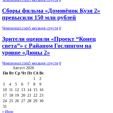
Сборы фильма «Домовёнок Кузя 2»
превысили 150 млн рублей
Чемпионат.com
5 месяцев спустя
0
Зрители оценили «Проект “Конец
света”» с Райаном Гослингом на
уровне «Дюны 2»
Чемпионат.com
5 месяцев спустя
0
Август 2026
Пн
Вт
Ср
Чт
Пт
Сб
Вс
1
2
3
4
5
6
7
8
9
10
11
12
13
14
15
16
17
18
19
20
21
22
23
24
25
26
27
28
29
30
31
« Июн