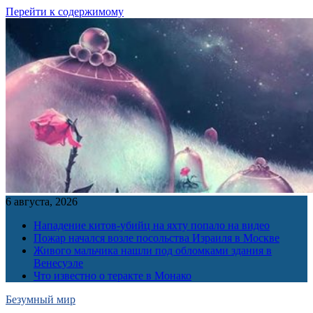
Перейти к содержимому
6 августа, 2026
Нападение китов-убийц на яхту попало на видео
Пожар начался возле посольства Израиля в Москве
Живого мальчика нашли под обломками здания в
Венесуэле
Что известно о теракте в Монако
Безумный мир