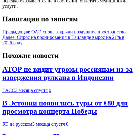
нередко оказываются не в состоянии оплатить медицинские
услуги.
Навигация по записям
Предыдущая:
ОАЭ снова закрыли воздушное пространство
Далее:
Спрос на бронирования в Таиланде вырос на 21% в
2026 году
Похожие новости
АТОР не видит угрозы россиянам из-за
извержения вулкана в Индонезии
ТАСС
3 месяца спустя
0
В Эстонии появились туры от €80 для
просмотра концерта Победы
RT на русском
3 месяца спустя
0