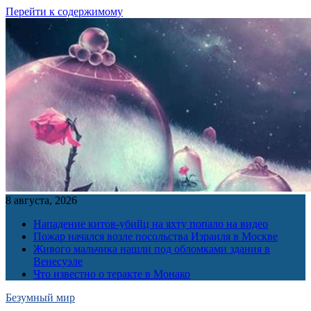
Перейти к содержимому
8 августа, 2026
Нападение китов-убийц на яхту попало на видео
Пожар начался возле посольства Израиля в Москве
Живого мальчика нашли под обломками здания в
Венесуэле
Что известно о теракте в Монако
Безумный мир