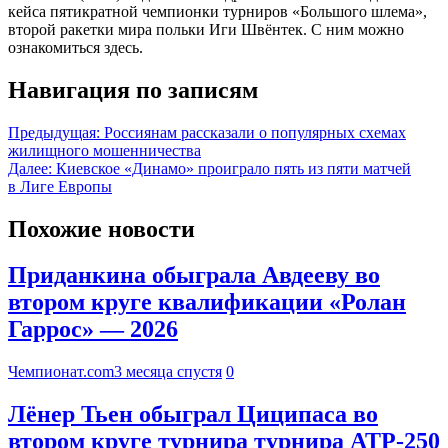
кейса пятикратной чемпионки турниров «Большого шлема»,
второй ракетки мира польки Иги Швёнтек. С ним можно
ознакомиться здесь.
Навигация по записям
Предыдущая:
Россиянам рассказали о популярных схемах
жилищного мошенничества
Далее:
Киевское «Динамо» проиграло пять из пяти матчей
в Лиге Европы
Похожие новости
Приданкина обыграла Авдееву во
втором круге квалификации «Ролан
Гаррос» — 2026
Чемпионат.com
3 месяца спустя
0
Лёнер Тьен обыграл Циципаса во
втором круге турнира турнира АТР-250