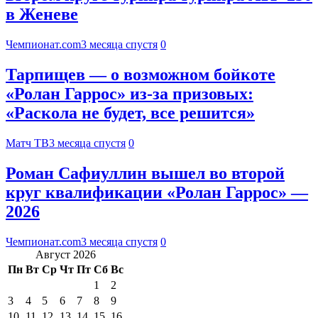
в Женеве
Чемпионат.com
3 месяца спустя
0
Тарпищев — о возможном бойкоте
«Ролан Гаррос» из‑за призовых:
«Раскола не будет, все решится»
Матч ТВ
3 месяца спустя
0
Роман Сафиуллин вышел во второй
круг квалификации «Ролан Гаррос» —
2026
Чемпионат.com
3 месяца спустя
0
Август 2026
Пн
Вт
Ср
Чт
Пт
Сб
Вс
1
2
3
4
5
6
7
8
9
10
11
12
13
14
15
16