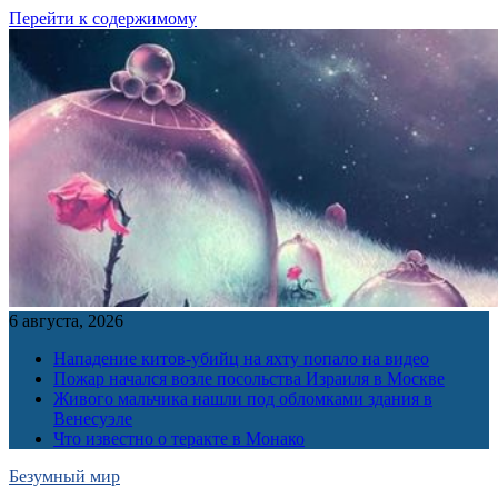
Перейти к содержимому
6 августа, 2026
Нападение китов-убийц на яхту попало на видео
Пожар начался возле посольства Израиля в Москве
Живого мальчика нашли под обломками здания в
Венесуэле
Что известно о теракте в Монако
Безумный мир