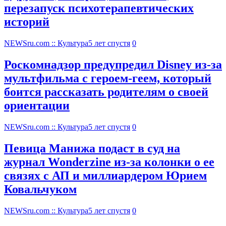
перезапуск психотерапевтических
историй
NEWSru.com :: Культура
5 лет спустя
0
Роскомнадзор предупредил Disney из-за
мультфильма c героем-геем, который
боится рассказать родителям о своей
ориентации
NEWSru.com :: Культура
5 лет спустя
0
Певица Манижа подаст в суд на
журнал Wonderzine из-за колонки о ее
связях с АП и миллиардером Юрием
Ковальчуком
NEWSru.com :: Культура
5 лет спустя
0