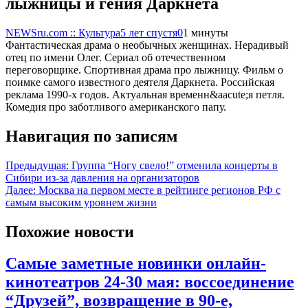
лыжницы и гения Даркнета
NEWSru.com :: Культура
5 лет спустя
0
1 минуты
Фантастическая драма о необычных женщинах. Нерадивый
отец по имени Олег. Сериал об отечественном
переговорщике. Спортивная драма про лыжницу. Фильм о
поимке самого известного деятеля Даркнета. Российская
реклама 1990-х годов. Актуальная временн&aacute;я петля.
Комедия про заботливого американского папу.
Навигация по записям
Предыдущая:
Группа “Ногу свело!” отменила концерты в
Сибири из-за давления на организаторов
Далее:
Москва на первом месте в рейтинге регионов РФ с
самым высоким уровнем жизни
Похожие новости
Самые заметные новинки онлайн-
кинотеатров 24-30 мая: воссоединение
“Друзей”, возвращение в 90-е,