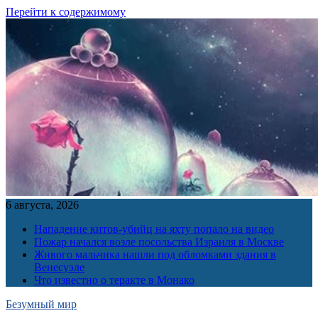
Перейти к содержимому
6 августа, 2026
Нападение китов-убийц на яхту попало на видео
Пожар начался возле посольства Израиля в Москве
Живого мальчика нашли под обломками здания в
Венесуэле
Что известно о теракте в Монако
Безумный мир