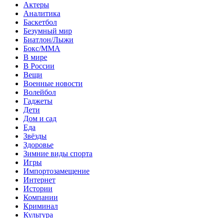
Актеры
Аналитика
Баскетбол
Безумный мир
Биатлон/Лыжи
Бокс/MMA
В мире
В России
Вещи
Военные новости
Волейбол
Гаджеты
Дети
Дом и сад
Еда
Звёзды
Здоровье
Зимние виды спорта
Игры
Импортозамещение
Интернет
Истории
Компании
Криминал
Культура