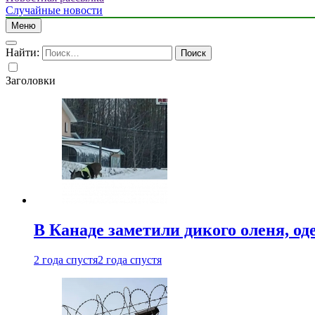
Случайные новости
Меню
Найти:
Заголовки
В Канаде заметили дикого оленя, од
2 года спустя
2 года спустя