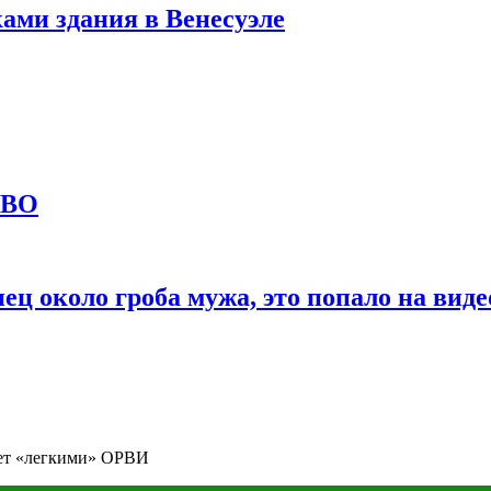
ами здания в Венесуэле
СВО
ц около гроба мужа, это попало на виде
тет «легкими» ОРВИ