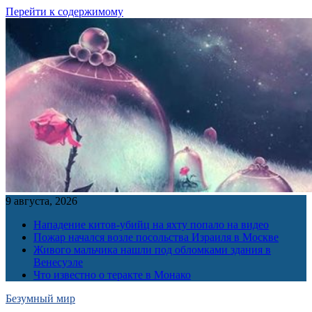
Перейти к содержимому
9 августа, 2026
Нападение китов-убийц на яхту попало на видео
Пожар начался возле посольства Израиля в Москве
Живого мальчика нашли под обломками здания в
Венесуэле
Что известно о теракте в Монако
Безумный мир