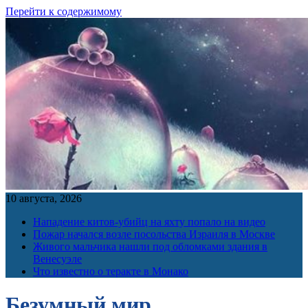
Перейти к содержимому
10 августа, 2026
Нападение китов-убийц на яхту попало на видео
Пожар начался возле посольства Израиля в Москве
Живого мальчика нашли под обломками здания в
Венесуэле
Что известно о теракте в Монако
Безумный мир