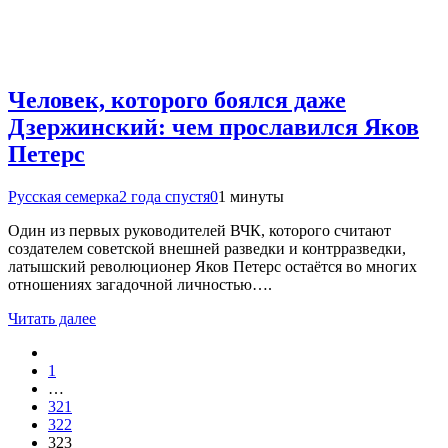
Человек, которого боялся даже
Дзержинский: чем прославился Яков
Петерс
Русская семерка
2 года спустя
0
1 минуты
Один из первых руководителей ВЧК, которого считают
создателем советской внешней разведки и контрразведки,
латышский революционер Яков Петерс остаётся во многих
отношениях загадочной личностью….
Читать далее
1
…
321
322
323