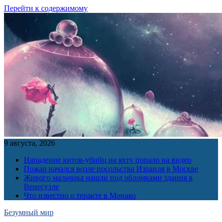
Перейти к содержимому
9 августа, 2026
Нападение китов-убийц на яхту попало на видео
Пожар начался возле посольства Израиля в Москве
Живого мальчика нашли под обломками здания в
Венесуэле
Что известно о теракте в Монако
Безумный мир