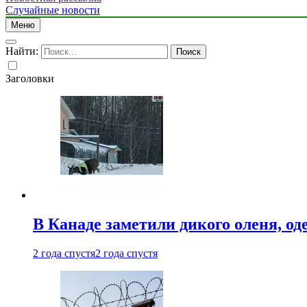
Случайные новости
Меню
Найти:
Заголовки
В Канаде заметили дикого оленя, од
2 года спустя
2 года спустя