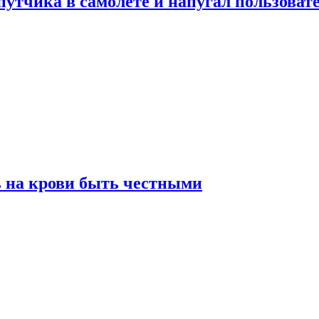
утчика в самолете и напугал пользовате
ь на крови быть честными