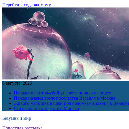
Перейти к содержимому
6 августа, 2026
Нападение китов-убийц на яхту попало на видео
Пожар начался возле посольства Израиля в Москве
Живого мальчика нашли под обломками здания в Венесу
Что известно о теракте в Монако
Безумный мир
Новостная рассылка