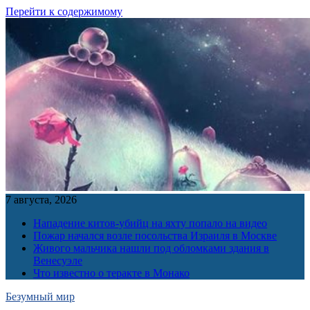
Перейти к содержимому
7 августа, 2026
Нападение китов-убийц на яхту попало на видео
Пожар начался возле посольства Израиля в Москве
Живого мальчика нашли под обломками здания в
Венесуэле
Что известно о теракте в Монако
Безумный мир