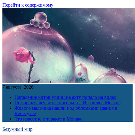
Перейти к содержимому
7 августа, 2026
Нападение китов-убийц на яхту попало на видео
Пожар начался возле посольства Израиля в Москве
Живого мальчика нашли под обломками здания в
Венесуэле
Что известно о теракте в Монако
Безумный мир