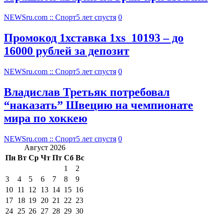
NEWSru.com :: Спорт
5 лет спустя
0
Промокод 1хставка 1xs_10193 – до
16000 рублей за депозит
NEWSru.com :: Спорт
5 лет спустя
0
Владислав Третьяк потребовал
“наказать” Швецию на чемпионате
мира по хоккею
NEWSru.com :: Спорт
5 лет спустя
0
Август 2026
Пн
Вт
Ср
Чт
Пт
Сб
Вс
1
2
3
4
5
6
7
8
9
10
11
12
13
14
15
16
17
18
19
20
21
22
23
24
25
26
27
28
29
30