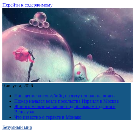
Перейти к содержимому
9 августа, 2026
Нападение китов-убийц на яхту попало на видео
Пожар начался возле посольства Израиля в Москве
Живого мальчика нашли под обломками здания в
Венесуэле
Что известно о теракте в Монако
Безумный мир