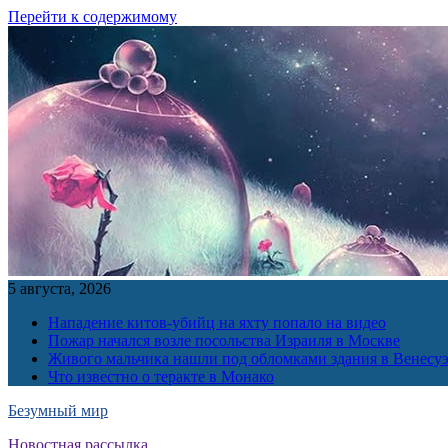
Перейти к содержимому
5 августа, 2026
Нападение китов-убийц на яхту попало на видео
Пожар начался возле посольства Израиля в Москве
Живого мальчика нашли под обломками здания в Венесу
Что известно о теракте в Монако
Безумный мир
Новостная рассылка