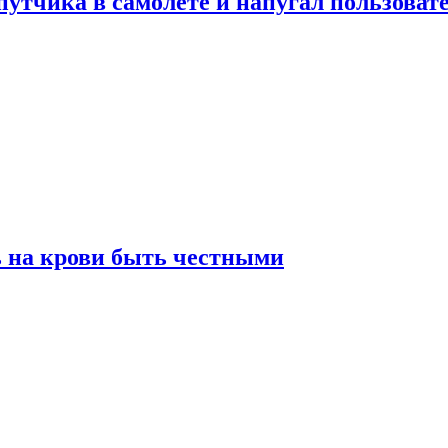
утчика в самолете и напугал пользовате
ь на крови быть честными