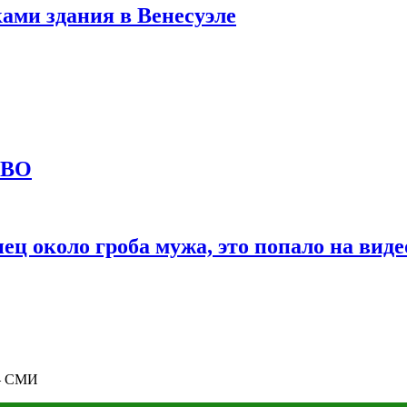
ами здания в Венесуэле
СВО
ц около гроба мужа, это попало на виде
 — СМИ