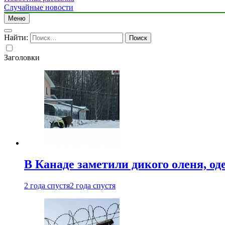
Случайные новости
Меню
Найти:
Заголовки
В Канаде заметили дикого оленя, од
2 года спустя
2 года спустя