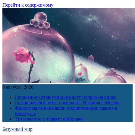
Перейти к содержимому
9 августа, 2026
Нападение китов-убийц на яхту попало на видео
Пожар начался возле посольства Израиля в Москве
Живого мальчика нашли под обломками здания в
Венесуэле
Что известно о теракте в Монако
Безумный мир