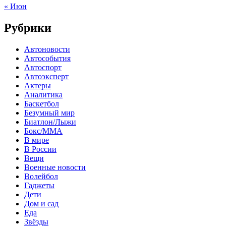
« Июн
Рубрики
Автоновости
Автособытия
Автоспорт
Автоэксперт
Актеры
Аналитика
Баскетбол
Безумный мир
Биатлон/Лыжи
Бокс/MMA
В мире
В России
Вещи
Военные новости
Волейбол
Гаджеты
Дети
Дом и сад
Еда
Звёзды