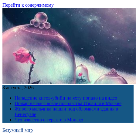
Перейти к содержимому
8 августа, 2026
Нападение китов-убийц на яхту попало на видео
Пожар начался возле посольства Израиля в Москве
Живого мальчика нашли под обломками здания в
Венесуэле
Что известно о теракте в Монако
Безумный мир