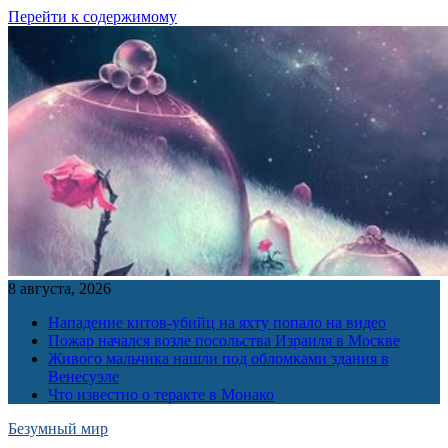
Перейти к содержимому
8 августа, 2026
Нападение китов-убийц на яхту попало на видео
Пожар начался возле посольства Израиля в Москве
Живого мальчика нашли под обломками здания в
Венесуэле
Что известно о теракте в Монако
Безумный мир