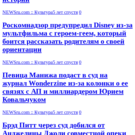
NEWSru.com :: Культура
5 лет спустя
0
Роскомнадзор предупредил Disney из-за
мультфильма c героем-геем, который
боится рассказать родителям о своей
ориентации
NEWSru.com :: Культура
5 лет спустя
0
Певица Манижа подаст в суд на
журнал Wonderzine из-за колонки о ее
связях с АП и миллиардером Юрием
Ковальчуком
NEWSru.com :: Культура
5 лет спустя
0
Брэд Питт через суд добился от
Анджелины Джоли совместной опеки