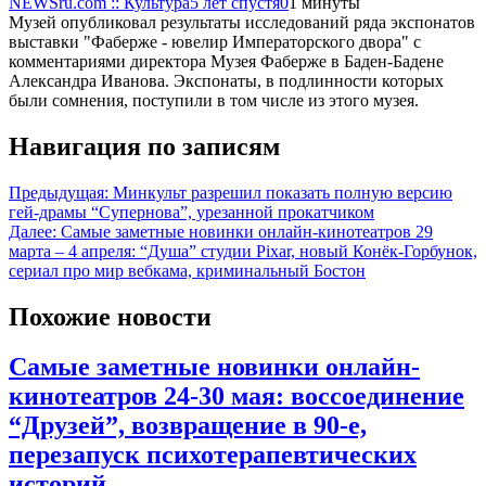
NEWSru.com :: Культура
5 лет спустя
0
1 минуты
Музей опубликовал результаты исследований ряда экспонатов
выставки "Фаберже - ювелир Императорского двора" с
комментариями директора Музея Фаберже в Баден-Бадене
Александра Иванова. Экспонаты, в подлинности которых
были сомнения, поступили в том числе из этого музея.
Навигация по записям
Предыдущая:
Минкульт разрешил показать полную версию
гей-драмы “Супернова”, урезанной прокатчиком
Далее:
Самые заметные новинки онлайн-кинотеатров 29
марта – 4 апреля: “Душа” студии Pixar, новый Конёк-Горбунок,
сериал про мир вебкама, криминальный Бостон
Похожие новости
Самые заметные новинки онлайн-
кинотеатров 24-30 мая: воссоединение
“Друзей”, возвращение в 90-е,
перезапуск психотерапевтических
историй