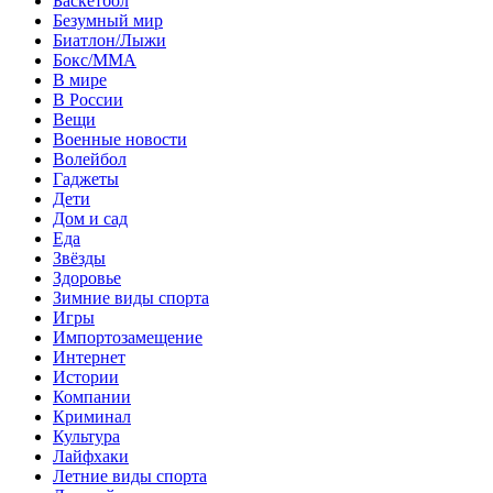
Баскетбол
Безумный мир
Биатлон/Лыжи
Бокс/MMA
В мире
В России
Вещи
Военные новости
Волейбол
Гаджеты
Дети
Дом и сад
Еда
Звёзды
Здоровье
Зимние виды спорта
Игры
Импортозамещение
Интернет
Истории
Компании
Криминал
Культура
Лайфхаки
Летние виды спорта