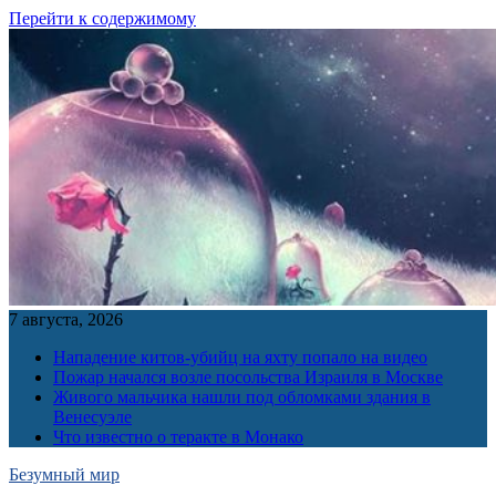
Перейти к содержимому
7 августа, 2026
Нападение китов-убийц на яхту попало на видео
Пожар начался возле посольства Израиля в Москве
Живого мальчика нашли под обломками здания в
Венесуэле
Что известно о теракте в Монако
Безумный мир