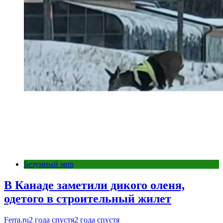
Безумный мир
В Канаде заметили дикого оленя,
одетого в строительный жилет
Ferra.ru
2 года спустя
2 года спустя