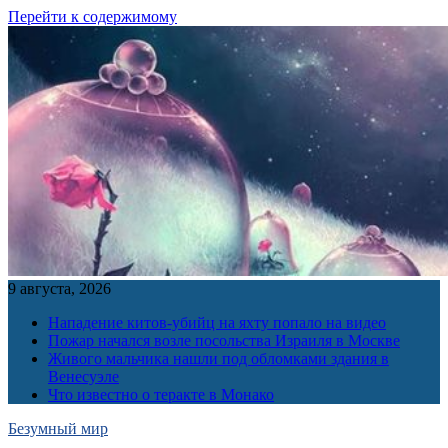
Перейти к содержимому
9 августа, 2026
Нападение китов-убийц на яхту попало на видео
Пожар начался возле посольства Израиля в Москве
Живого мальчика нашли под обломками здания в
Венесуэле
Что известно о теракте в Монако
Безумный мир