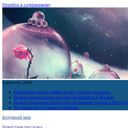
Перейти к содержимому
8 августа, 2026
Нападение китов-убийц на яхту попало на видео
Пожар начался возле посольства Израиля в Москве
Живого мальчика нашли под обломками здания в Венесу
Что известно о теракте в Монако
Безумный мир
Новостная рассылка