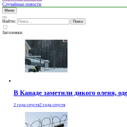
Случайные новости
Меню
Найти:
Заголовки
В Канаде заметили дикого оленя, од
2 года спустя
2 года спустя