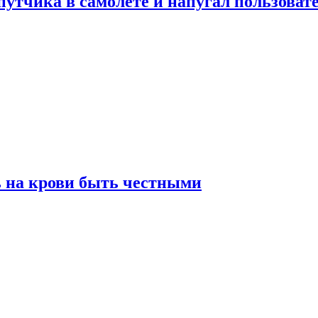
утчика в самолете и напугал пользовате
ь на крови быть честными