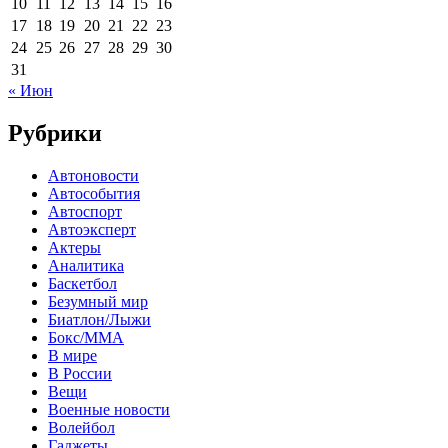
10
11
12
13
14
15
16
17
18
19
20
21
22
23
24
25
26
27
28
29
30
31
« Июн
Рубрики
Автоновости
Автособытия
Автоспорт
Автоэксперт
Актеры
Аналитика
Баскетбол
Безумный мир
Биатлон/Лыжи
Бокс/MMA
В мире
В России
Вещи
Военные новости
Волейбол
Гаджеты