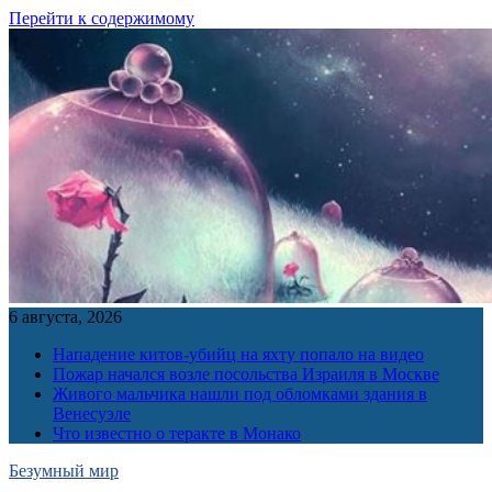
Перейти к содержимому
6 августа, 2026
Нападение китов-убийц на яхту попало на видео
Пожар начался возле посольства Израиля в Москве
Живого мальчика нашли под обломками здания в
Венесуэле
Что известно о теракте в Монако
Безумный мир