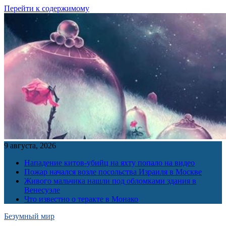
Перейти к содержимому
9 августа, 2026
Нападение китов-убийц на яхту попало на видео
Пожар начался возле посольства Израиля в Москве
Живого мальчика нашли под обломками здания в
Венесуэле
Что известно о теракте в Монако
Безумный мир