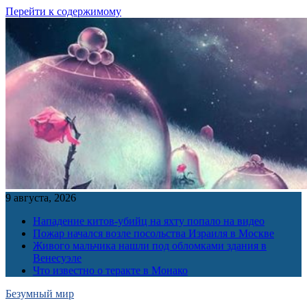
Перейти к содержимому
9 августа, 2026
Нападение китов-убийц на яхту попало на видео
Пожар начался возле посольства Израиля в Москве
Живого мальчика нашли под обломками здания в
Венесуэле
Что известно о теракте в Монако
Безумный мир