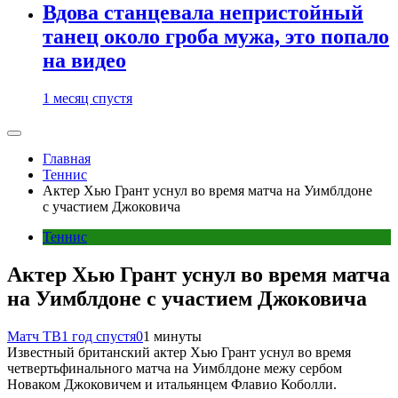
Вдова станцевала непристойный
танец около гроба мужа, это попало
на видео
1 месяц спустя
Главная
Теннис
Актер Хью Грант уснул во время матча на Уимблдоне
с участием Джоковича
Теннис
Актер Хью Грант уснул во время матча
на Уимблдоне с участием Джоковича
Матч ТВ
1 год спустя
0
1 минуты
Известный британский актер Хью Грант уснул во время
четвертьфинального матча на Уимблдоне межу сербом
Новаком Джоковичем и итальянцем Флавио Коболли.