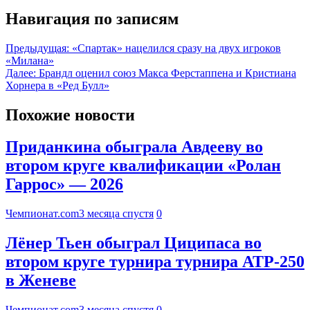
Навигация по записям
Предыдущая:
«Спартак» нацелился сразу на двух игроков
«Милана»
Далее:
Брандл оценил союз Макса Ферстаппена и Кристиана
Хорнера в «Ред Булл»
Похожие новости
Приданкина обыграла Авдееву во
втором круге квалификации «Ролан
Гаррос» — 2026
Чемпионат.com
3 месяца спустя
0
Лёнер Тьен обыграл Циципаса во
втором круге турнира турнира АТР-250
в Женеве
Чемпионат.com
3 месяца спустя
0