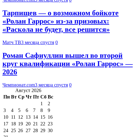
Тарпищев — о возможном бойкоте
«Ролан Гаррос» из‑за призовых:
«Раскола не будет, все решится»
Матч ТВ
3 месяца спустя
0
Роман Сафиуллин вышел во второй
круг квалификации «Ролан Гаррос» —
2026
Чемпионат.com
3 месяца спустя
0
Август 2026
Пн
Вт
Ср
Чт
Пт
Сб
Вс
1
2
3
4
5
6
7
8
9
10
11
12
13
14
15
16
17
18
19
20
21
22
23
24
25
26
27
28
29
30