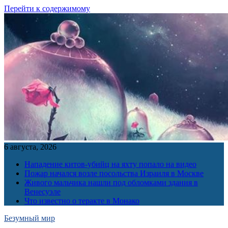
Перейти к содержимому
6 августа, 2026
Нападение китов-убийц на яхту попало на видео
Пожар начался возле посольства Израиля в Москве
Живого мальчика нашли под обломками здания в
Венесуэле
Что известно о теракте в Монако
Безумный мир