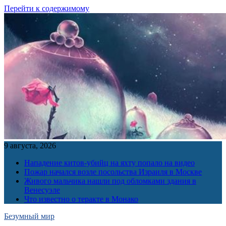
Перейти к содержимому
9 августа, 2026
Нападение китов-убийц на яхту попало на видео
Пожар начался возле посольства Израиля в Москве
Живого мальчика нашли под обломками здания в
Венесуэле
Что известно о теракте в Монако
Безумный мир